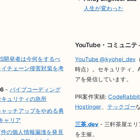
人生が変わった
YouTube・コミュニテ
SS開発者は今何をするべ
YouTube @kyohei_dev
ライチェーン侵害対策を考
時点）。セキュリティ、A
アを発信しています。
26
-
バイブコーディング
PR案件実績:
CodeRabbi
セキュリティの急所
Hostinger
、
テックゴー
キャッチアップをやめる勇
キャリア
三茶.dev
- 三軒茶屋エ
万件の個人情報漏洩を発見
を主催。