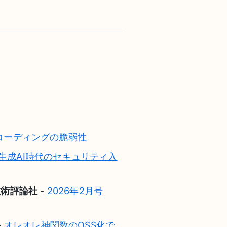
コーディングの脆弱性
生成AI時代のセキュリティ入
/ 技術評論社
-
2026年2月号
-
オレオレ神関数のOSS化で