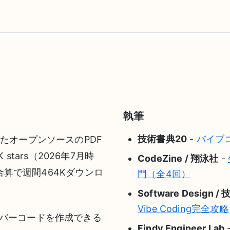
執筆
技術書典20
-
バイブ
構築したオープンソースのPDF
K stars（2026年7月時
CodeZine / 翔泳社
-
合算で週間464Kダウンロ
門（全4回）
Software Design 
Vibe Coding完全攻略
やバーコードを作成できる
Findy Engineer Lab