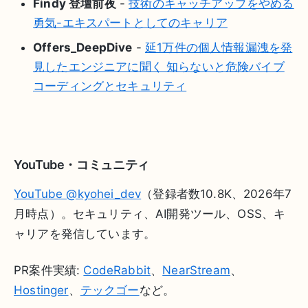
Findy 登壇前夜
-
技術のキャッチアップをやめる
勇気-エキスパートとしてのキャリア
Offers_DeepDive
-
延1万件の個人情報漏洩を発
見したエンジニアに聞く 知らないと危険バイブ
コーディングとセキュリティ
YouTube・コミュニティ
YouTube @kyohei_dev
（登録者数10.8K、2026年7
月時点）。セキュリティ、AI開発ツール、OSS、キ
ャリアを発信しています。
PR案件実績:
CodeRabbit
、
NearStream
、
Hostinger
、
テックゴー
など。